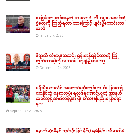
ခြေစွမ်းကျဆင်းနေတဲ့ ဆလော့ရဲ့ လီဗာပူး၊ အသင်းရဲ့
ပွဲတွေကို ကြည့်ရတာ ဘာကြောင့် ပျင်းဖို့ကောင်းလာ
သလဲ
January 7, 2026
ဒီရာသီ လီဗာပူးအသင်း ရုန်းကန်ရနိုင်တာကို ကြို
တွက်ထားခဲ့တဲ့ အတ်ဝပ်၊ ဟုချ်နဲ့ ဆလော့
December 24, 2025
ပရီးမီးယားလိဂ် အကောင်းဆုံးကွင်းလယ်၊ ပြင်းထန်
လာနိုင်တဲ့ နေရာလုပွဲ၊ ရလဒ်ရအောင်ယူတဲ့ အာနယ်
ဆလော့နဲ့ အဲဗာတန်ပွဲအပြီး စကားစမြည်းပြောစရာ
များ
September 21, 2025
နောက်ဆုံးမိနစ် သွင်းဂိုးဖြင့် နိုင်ပွဲ ရခဲ့ခြင်း၊ အီဆက်ရဲ့