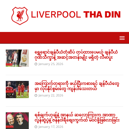
ရွှေရောင်ချန်ပီယံတံဆိပ် တပ်ထားပေမယ့် ချန်ပီယံ
ဂုဏ်သိက္ခာနဲ့ အဆင့်အတန်းမျိုး မရှိတဲ့ လီဗာပူး
January 25, 2026
အကြောက်တရားကို ဖယ်ပြီးကစားရင် ချန်ပီယံတွေ
မှာ လုပ်နိုင်စွမ်းတွေ ကျန်ပါသေးတယ်
January 22, 2026
ရစ်ချက်ဟုချ်နဲ့ အာနယ် ဆလော့ကြားက အာဏာ
လွန်ဆွဲပွဲနဲ့ ဇန်နဝါရီစျေးကွက်ထဲ မဝင်ဖို့ဖြစ်လာခြင်း
January 17, 2026