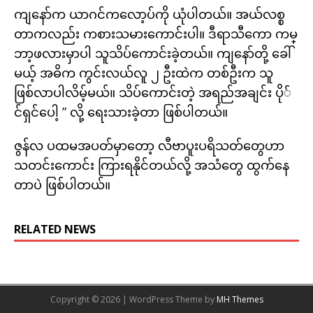
ကျနော်က ယာဂင်ကလော့ပ်ကို ယုံပါတယ်။ အယ်လစ္စ
တာကလည်း ကစားသမားကောင်းပါ။ ဒီရာသီကော ကမ္
ဘာ့ဖလားမှာပါ သူသိပ်ကောင်းခဲ့တယ်။ ကျနော်တို့ ခေါ်
မယ့် အဓိက ကွင်းလယ်လူ ၂ ဦးထဲက တစ်ဦးက သူ
ဖြစ်လာပါလိမ့်မယ်။ သိပ်ကောင်းတဲ့ အရည်အချင်း ပို်
င်ရှင်ပေါ့ ” လို့ ရေးသားခဲ့တာ ဖြစ်ပါတယ်။
ဇွန်လ ပထမအပတ်မှာတော့ လီဗာပူးပရိသတ်တွေဟာ
သတင်းကောင်း ကြားရနိုင်တယ်လို့ အသံတွေ ထွက်နေ
တာပဲ ဖြစ်ပါတယ်။
RELATED NEWS
Copyright © 2026 | WordPress Theme by
MH Themes