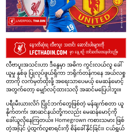
လီဗာပူးအသင်းဟာ ဒီနွေမှာ အဓိက ကွင်းလယ်လူ ခေါ်
ယူမှု နှစ်ခု ပြုလုပ်ဖွယ်ရှိကာ ဘရိုက်တန်ကနေ အယ်လစ္စ
တာကို လက်မှတ်ထိုးဖို့ အရေးသာပေမယ့် မေဆန်မောင့်
အတွက်တော့ မျှော်လင့်ထားသလို အဆင်မပြေပါဘူး။
ပရီးမီးယားလိဂ် ပြိုင်ဘက်တွေဖြစ်တဲ့ မန်ချက်စတာ ယူ
နိုက်တက်၊ အာဆင်နယ်တို့ကလည်း မေဆန်မောင့်ကို
ခေါ်ယူလိုနေကြတယ်။ Homegrown ကစားသမား ဖြစ်
တဲ့အပြင် ပွဲထွက်လူစာရင်းကို စိန်ခေါ်နိုင်ခြင်း၊ ငယ်ရွယ်