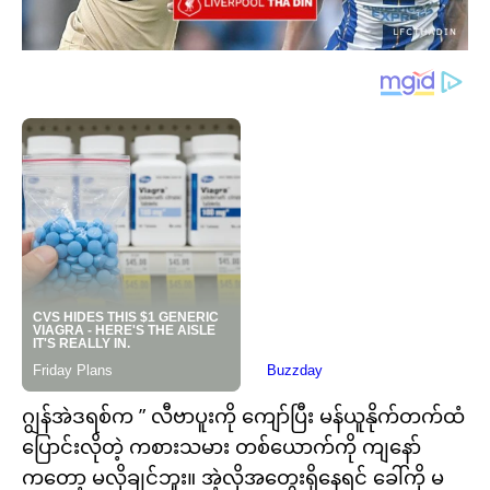
ဂျွန်အဲဒရစ်က ” လီဗာပူးကို ကျော်ပြီး မန်ယူနိုက်တက်ထံ
ပြောင်းလိုတဲ့ ကစားသမား တစ်ယောက်ကို ကျနော်
ကတော့ မလိုချင်ဘူး။ အဲ့လိုအတွေးရှိနေရင် ခေါ်ကို မ