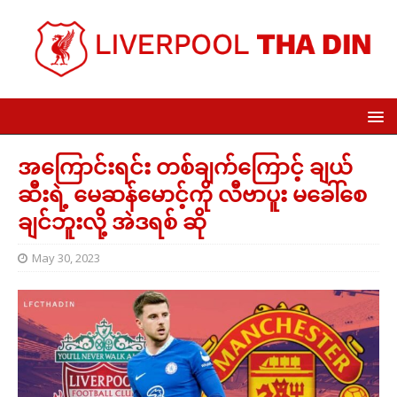
အကြောင်းရင်း တစ်ချက်ကြောင့် ချယ်
ဆီးရဲ့ မေဆန်မောင့်ကို လီဗာပူး မခေါ်စေ
ချင်ဘူးလို့ အဲဒရစ် ဆို
May 30, 2023