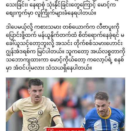
သေးခြင်း၊ နေရာစုံ သုံးနိုင်ခြင်းတွေကြောင့် မောင့်က
စျေးကွက်မှာ လူကြိုက်များခံနေရပါတယ်။
ဒါပေမယ့်လို့ ကစားသမား တစ်ယောက်က လီဗာပူးကို
ပြောင်းဖို့ထက် မန်ယူနိုက်တက်ထံ စိတ်ရောက်နေခဲ့ရင် မ
ခေါ်ယူသင့်တော့ဘူးလို့ အသင်း တိုက်စစ်သမားဟောင်း
ဂျွန်အဲဒရစ်က မြင်ပါတယ်။ သူကတော့ အယ်လစ္စတာကို
သဘောကျထားကာ မောင့်ကိုယ်တော့ ကလော့ပ်ရဲ့ စနစ်
မှာ အံဝင်ပါ့မလား သံသယရှိနေပါတယ်။