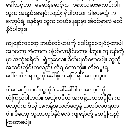
ခေါ်သင့်တာ။ မေဆန်မောင့်က ကစားသမားကောင်းပါ၊
သူက အရည်အချင်းလည်း ရှိပါတယ်။ ဒါပေမယ့် က
လော့ပ်ရဲ့ စနစ်မှာ သူက ဘယ်နေရာမှာ အံဝင်မှာလဲ မသိ
နိုင်ပါဘူး။
ကျနော်ကတော့ ဘယ်လင်ဟမ်ကို ခေါ်ယူစေချင်ခဲ့တာပါ
အခုတော့ အဲ့တာက မဖြစ်လာနိုင်တော့ပါဘူး။ ကျနော်တို့
မှာ အသုံးစရိတ် မရှိဘူးလေ။ စိတ်ပျက်စရာပေါ့။ သူ့ကို
အသင်းတိုင်းကလည်း လိုချင်တာကိုး။ လီဗာပူးရဲ့
ပေါ်လစီအရ သူ့ကို ခေါ်ဖို့က မဖြစ်နိုင်တော့ဘူး။
ဒါပေမယ့် ဘယ်သူ့ကိုပဲ ခေါ်ခေါ်ပါ ကလော့ပ်ကို
ယုံကြည်ပါတယ်။ အသုံးစရိတ် အကန့်အသတ်ရှိပြီး က
လော့ပ်က ဒီလို အကန့်အသတ်တွေနဲ့ အလုပ်လုပ်ရတာ
ပါ။ ဒီတော့ သူဘာလုပ်နိုင်မလဲ ကျနော်တို့ စောင့်ကြည့်
ကြတာပေါ့။