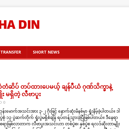
TRANSFER
SHORT NEWS
ယံတံဆိပ် တပ်ထားပေမယ့် ချန်ပီယံ ဂုဏ်သိက္ခာနဲ့
 မရှိတဲ့ လီဗာပူး
0
မောက်အသင်းအား ၃-၂ ဂိုးဖြင့် နောက်ဆုံးမိနစ်မှာ ရှုံးနိမ့်ခဲ့ပါတယ်။ ဒါ
ွဲစုံ ၁၃ ပွဲဆက်တိုက် ရှုံးပွဲမရှိစံချိန် ရပ်တန့်သွားခဲ့ပြီဖြစ်ပါတယ်။ ဒီနေရာ
ာဖြစ်လာတာက လီဗာပူးအသင်းဟာ တစ်ပွဲစ၊ နှစ်ပွဲစ ရလဒ်ဆိုးတာမျိုး