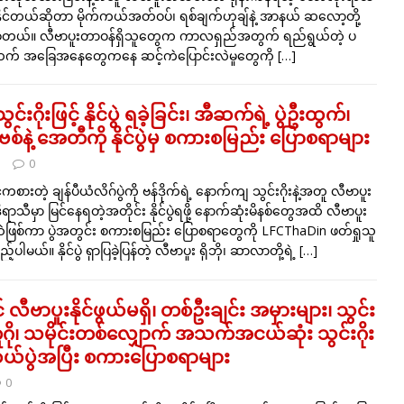
ိုင်တယ်ဆိုတာ မိုက်ကယ်အတ်ဝပ်၊ ရစ်ချက်ဟုချ်နဲ့ အာနယ် ဆလော့တို့
့တယ်။ လီဗာပူးတာဝန်ရှိသူတွေက ကာလရှည်အတွက် ရည်ရွယ်တဲ့ ပ
ထက် အခြေအနေတွေကနေ ဆင့်ကဲပြောင်းလဲမှုတွေကို
[…]
င်းဂိုးဖြင့် နိုင်ပွဲ ရခဲ့ခြင်း၊ အီဆက်ရဲ့ ပွဲဦးထွက်၊
်နဲ့ အေတီကို နိုင်ပွဲမှ စကားစမြည်း ပြောစရာများ
5
0
င်ကစားတဲ့ ချန်ပီယံလိဂ်ပွဲကို ဗန်ဒိုက်ရဲ့ နောက်ကျ သွင်းဂိုးနဲ့အတူ လီဗာပူး
ဒီရာသီမှာ မြင်နေရတဲ့အတိုင်း နိုင်ပွဲရဖို့ နောက်ဆုံးမိနစ်တွေအထိ လီဗာပူး
ဖြစ်ကာ ပွဲအတွင်း စကားစမြည်း ပြောစရာတွေကို LFCThaDin ဖတ်ရှုသူ
မယ်။ နိုင်ပွဲ ရှာပြခဲ့ပြန်တဲ့ လီဗာပူး ရိုဘို၊ ဆာလာတို့ရဲ့
[…]
င် လီဗာပူးနိုင်ဖွယ်မရှိ၊ တစ်ဦးချင်း အမှားများ၊ သွင်း
ူဂို၊ သမိုင်းတစ်လျှောက် အသက်အငယ်ဆုံး သွင်းဂိုး
ဆယ်ပွဲအပြီး စကားပြောစရာများ
0