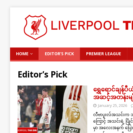
HOME
EDITOR’S PICK
PREMIER LEAGUE
Editor’s Pick
ရွှေရောင်ချန်ပီ
အဆင့်အတန်းမျိုး
January 25, 2026
လီဗာပူးလ်အသင်းက ဘုန်း
ကြောင့် အသင်းရဲ့ ပြိုင်ပ
မှာ အလေးအနက် ပြောစရ