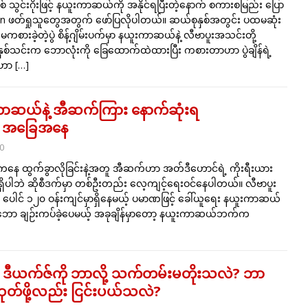
ိနစ် သွင်းဂိုးဖြင့် နယူးကာဆယ်ကို အနိုင်ရပြီးတဲ့နောက် စကားစမြည်း ပြော
n ဖတ်ရှုသူတွေအတွက် ဖော်ပြလိုပါတယ်။ ဆယ်စုနှစ်အတွင်း ပထမဆုံး
စားခဲ့တဲ့ပွဲ စိန့်ဂျိမ်းပက်မှာ နယူးကာဆယ်နဲ့ လီဗာပူးအသင်းတို့
ှာ နှစ်သင်းက ဘောလုံးကို ခြေထောက်ထဲထားပြီး ကစားတာဟာ ပွဲချိန်ရဲ့
ဒါဟာ
[…]
ကာဆယ်နဲ့ အီဆက်ကြား နောက်ဆုံးရ
ေ့ အခြေအနေ
0
နေ ထွက်ခွာလိုခြင်းနဲ့အတူ အီဆက်ဟာ အတ်ဒီဟောင်ရဲ့ ကိုးရီးယား
း မရှိပါဘဲ ဆိုစီဒက်မှာ တစ်ဦးတည်း လေ့ကျင့်ရေးဝင်နေပါတယ်။ လီဗာပူး
ါင် ၁၂၀ ဝန်းကျင်မှာရှိနေမယ့် ပမာဏဖြင့် ခေါ်ယူရေး နယူးကာဆယ်
 ချဉ်းကပ်ခဲ့ပေမယ့် အခုချိန်မှာတော့ နယူးကာဆယ်ဘက်က
ဒီယက်ဇ်ကို ဘာလို့ သက်တမ်းမတိုးသလဲ? ဘာ
ထုတ်ဖို့လည်း ငြင်းပယ်သလဲ?