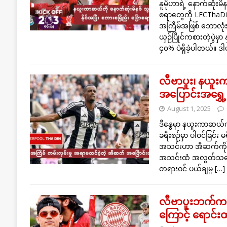
နူမိုဟာရဲ့ နောက်ဆုံးမ
စရာတွေကို LFCThaDi
အကြိမ်အဖြစ် ဘောလုံးမက
ယှဉ်ပြိုင်ကစားတဲ့ပွဲမ
၄၀% ပဲရှိခဲ့ပါတယ်။ 
လီဗာပူး၊ နယူး
အပြောင်းအရွှ
August 1, 2025
ဒီနွေမှာ နယူးကာဆယ်က
ခရီးစဉ်မှာ ပါဝင်ခြင်
အသင်းဟာ အီဆက်ကို ပေ
အသင်းထံ အလွတ်သဘော
တရားဝင် ပယ်ချမှု
[…]
လီဗာပူးဘက်က 
ကြောင့် ရောင်း