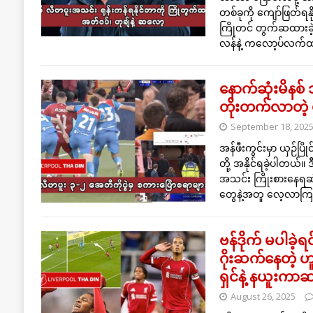
တစ်ခုကို ကျော်ဖြတ်ရန
ကြိုတင် တွက်ဆထားခဲ
လန်နဲ့ ကလော့ပ်လက်
နောက်ဆုံးမိနစ် သွ
တိုးတက်လာတဲ့ ဗစ
September 18, 202
အန်ဖီးကွင်းမှာ ယှဉ်ပြို
တို့ အနိုင်ရခဲ့ပါတယ်။ 
အသင်း ကြိုးစားနေရဆဲ
တွေနဲ့အတူ လေ့လာကြည့်ပါ
ဗန်ဒိုက် မပါခဲ့ရ
ဂိုးဆက်နေတဲ့ ဟ
ရှင်နဲ့ နယူးကာ
August 26, 2025