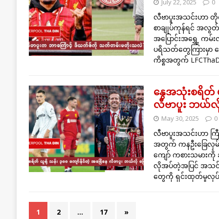
July 22, 2025
0
လီဗာပူးအသင်းဟာ တို
စာချုပ်ကုန်ရင် အလွတ်
အပြောင်းအရွှေ့ ကမ
ပရိသတ်တွေကြားမှာ မေ
ကိစ္စအတွက် LFCThaDi
နွေအသုံးစရိတ် 
လီဗာပူး ဘယ်လိ
May 30, 2025
0
လီဗာပူးအသင်းဟာ ကြီးမာ
အတွက် ကနဦးခြေလှမ်း
ကျော် ကစားသမားကို ဆု
လိုအပ်တဲ့အပြင် အသင်း
တွေကို ရှင်းထုတ်မှုလု
1
2
…
17
»