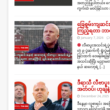
အတည်ပြုပါတယ်။ ကေ
ကွက်ထဲ မဝင်ခြင်းဟ
ခြေစွမ်းကျဆင်း
ကြည့်ရတာ ဘာကြ
January 7, 2026
လီဗာပူးအသင်းရဲ့ပွ
တဲ့ ၉ ပွဲဆက်ကို ရှုံး
ခြင်းထက် ဝေဖန်ခံရခြင်း
အသင်းဆိုပြီး မညှာမ
နယ် ဆလော့ရဲ့
[…]
ဒီရာသီ လီဗာပူး
အတ်ဝပ်၊ ဟုချ်န
December 24, 2025
ဒီနွေမှာ လူစာရင်း အပြ
သာသာ ပြောင်းလဲဖို့ 