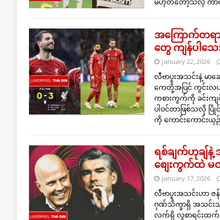
မဟုတ်တော့သလို ကာလတိ
အကြောက်တရားကို
တွေ ကျန်ပါသ
January 22, 2026
လီဗာပူးအသင်းနဲ့ မာဆေးတ
ကေတို့အပြင် ကွင်းလယ်မှ
ကစားကွက်ကို ခင်းကျ
ပါဝင်တာဖြစ်သလို ပြ
ကို ကောင်းကောင်းယှဉ
ရစ်ချက်ဟုချ်နဲ
စျေးကွက်ထဲ မဝင်
January 17, 2026
လီဗာပူးအသင်းဟာ ဇန်န
ဂုဏ်သိက္ခာရှိ အသင်
လက်ရှိ လူစာရင်းထက်