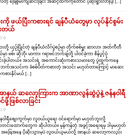
ု ခြေစွမ်းကျဆင်းခြင်း အဆင့်ထက်ကိုတောင် ပိုဆိုးရွားလာပြီး
[…]
 ဖယ်ပြီးကစားရင် ချန်ပီယံတွေမှာ လုပ်နိုင်စွမ်း
ေးတယ်
0
ို့ ယှဉ်ပြိုင်တဲ့ ချန်ပီယံလိဂ်ပွဲစဉ်မှာ တိုက်စစ်မှူး ဆာလာ၊ အတ်ကီတီ
ာ ဗစ်၊ ဆိုဘို၊ မာကာ၊ ဂရာဗင်ဘက်ချ်တို့ ပါဝင်ခဲ့ကာ စိန်ပွင့်ပုံ
င်းခဲ့ပါတယ်။ အသင်းရဲ့ အကောင်းဆုံးကစားသမားတွေ ပွဲထွက်ကနေ
ိုင်ဘက်အသင်းက ခံစစ်ပိတ်ကစားတဲ့ အသင်း မဟုတ်တာကြောင့် မာဆေး
်ကစားနိုင်မယ်
[…]
့ အာနယ် ဆလော့ကြားက အာဏာလွန်ဆွဲပွဲနဲ့ ဇန်နဝါရီ
ဖို့ဖြစ်လာခြင်း
0
ဝါရီစျေးကွက်မှာ လူဝယ်ယူရေး ဝင်ရောက်မှာ မဟုတ်ဘူးလို့
းသတင်းထောက်တွေက ဆိုပါတယ်။ မှန်ကန်တဲ့ အခွင့်အရေးရမှ ဒါမှမဟုတ်
 အခြေအနေ ပိုဆိုးသွားမှပဲ လူဝယ်ယူမယ်လို့ အာနယ် ဆလော့ကလည်း