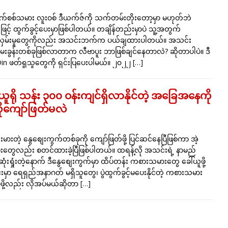
က်စစ်သမား လူးဝစ် ဒီယက်ဇ်ကို သက်တမ်းတိုးတော့မှာ မဟုတ်ဘဲ
ဖြင့် ထွက်ခွင့်ပေးမှာဖြစ်ပါတယ်။ တချိန်တည်းမှာပဲ သူ့အတွက်
်းလှမ်းမှုတွေကိုလည်း အသင်းဘက်က ပယ်ချထားပါတယ်။ အသင်း
းခွန်းတစ်ခုဖြစ်လာတာက လီဗာပူး ဘာဖြစ်ချင်နေတာလဲ? ဆိုတာပါပဲ။ ဒီ
n ဖတ်ရှုသူတွေကို ရှင်းပြပေးပါမယ်။ ၂၀၂၂
[…]
ယူရို သန်း ၃၀၀ ဝန်းကျင်ရှိလာနိုင်တဲ့ အခြေအနေကို
ုကျော်ဖြတ်မလဲ
းတဲ့ နွေစျေးကွက်တစ်ခုကို ကျော်ဖြတ်ဖို့ ပြင်ဆင်နေပြီဖြစ်ကာ အဲ့
တွေလည်း စတင်ထားခဲ့ပြီဖြစ်ပါတယ်။ ထရန့်လို အသင်းရဲ့ နာမည်
ံးရှုံးတဲ့နောက် ဒီနွေစျေးကွက်မှာ ထိပ်တန်း ကစားသမားတွေ ခေါ်ယူဖို့
မှာ ရေရှည်အနာဂတ် မရှိသူတွေ၊ ပွဲထွက်ခွင့်မပေးနိုင်တဲ့ ကစားသမား
ပ်ဖို့လည်း လိုအပ်မယ်ဆိုတာ
[…]