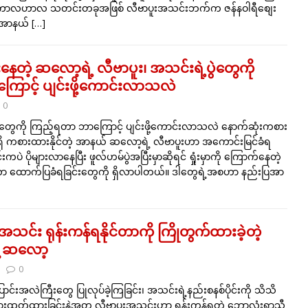
ာလဟာလ သတင်းတခုအဖြစ် လီဗာပူးအသင်းဘက်က ဇန်နဝါရီစျေး
ာ အာနယ်
[…]
နေတဲ့ ဆလော့ရဲ့ လီဗာပူး၊ အသင်းရဲ့ပွဲတွေကို
ောင့် ပျင်းဖို့ကောင်းလာသလဲ
0
ဲတွေကို ကြည့်ရတာ ဘာကြောင့် ပျင်းဖို့ကောင်းလာသလဲ နောက်ဆုံးကစား
ပွဲမရှိ ကစားထားနိုင်တဲ့ အာနယ် ဆလော့ရဲ့ လီဗာပူးဟာ အကောင်းမြင်ခံရ
ကပဲ ပိုများလာနေပြီး ဖူလ်ဟမ်ပွဲအပြီးမှာဆိုရင် ရှုံးမှာကို ကြောက်နေတဲ့
တာ ထောက်ပြခံရခြင်းတွေကို ရှိလာပါတယ်။ ဒါတွေရဲ့အစဟာ နည်းပြအာ
အသင်း ရုန်းကန်ရနိုင်တာကို ကြိုတွက်ထားခဲ့တဲ့
ဲ့ ဆလော့
0
ောင်းအလဲကြီးတွေ ပြုလုပ်ခဲ့ကြခြင်း၊ အသင်းရဲ့နည်းစနစ်ပိုင်းကို သိသိ
အားထုတ်ထားခြင်းနဲ့အတူ လီဗာပူးအသင်းဟာ ရုန်းကန်ရတဲ့ ဘောလုံးရာသီ