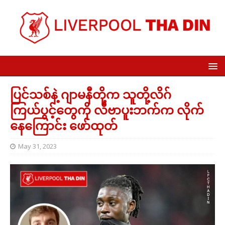
ပြင်သစ်နဲ့ ဂျာမနီတို့က သူတို့လိဂ်
ကြယ်ပွင့်တွေကို လီဗာပူးဘက်က လိုက်
နေကြောင်း ဖော်ထုတ်
May 31, 2023