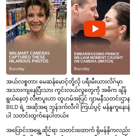
အယ်လစ္စတာ၊ မေဆန်မောင့်တို့လို ပရီးမီးယားလိဂ်မှာ
အသားကျနေပြီးသား ကွင်းလယ်လူတွေကို အဓိက ချိန်
ရွယ်နေတဲ့ လီဗာပူးဟာ တူဟမ်အပြင် ဂျာမနီသတင်းဌာန
BILD ရဲ့ အဆိုအရ ဘွန်ဒက်လီဂါ ကြယ်ပွင့် မန်နူကူနေးနဲ့
ပါ သတင်းထွက်နေပါတယ်။
အပြောင်းအရွှေ့ဆိုင်ရာ သတင်းထောက် ရိုမန်နိုကလည်း