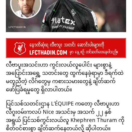
လီဗာပူးအသင်းဟာ ကွင်းလယ်လူပေါင်း များစွာနဲ့
အပြောင်းအရွှေ့ သတင်းတွေ ထွက်နေခဲ့ရာမှာ ဒီရက်ထဲ
မတူညီတဲ့ လိဂ်တွေမှ ကစားသမားတွေနဲ့ ချိတ်ဆက်
ဖော်ပြခံရမှုတွေ ရှိလာပါတယ်။
ပြင်သစ်သတင်းဌာန L’ÉQUIPE ကတော့ လီဗာပူးဟာ
လီဂူးဝမ်းကလပ် Nice အသင်းမှ အသက် ၂၂ နှစ်
အရွယ် ပြင်သစ်ကွင်းလယ်လူ Khephren Thuram ကို
စိတ်ဝင်စားစွာ ချိတ်ဆက်နေတယ်လို့ ဆိုပါတယ်။