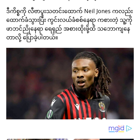
ဒီကိစ္စကို လီဗာပူးသတင်းထောက် Neil Jones ကလည်း
ထောက်ခံသွားပြီး ကွင်းလယ်ခံစစ်နေရာ ကစားတဲ့ သူ့ကို
ဖာဘင်ညိုနေရာ ရေရှည် အစားထိုးဖို့ထိ သဘောကျနေ
တာလို့ ပြောခဲ့ပါတယ်။