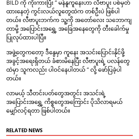
BILD ကို ကိုးကားပြီး ” မန်နူကူနေးဟာ လီဗာပူး ပစ်မှတ်
ထားနေတဲ့ ကွင်းလယ်လူတွေထဲက တစ်ဦးပဲ ဖြစ်ပါ
တယ်။ လီဗာပူးဘက်က သူ့ကို အတော်လေး သဘောကျ
တာမို့ အပြောင်းအရွှေ့ အခြေအနေတွေကို တီးခေါက်မှု
ပြုလုပ်ထားပါပြီ။
အဖွဲ့တွေကတော့ ဒီနွေမှာ ကူနေး အသင်းပြောင်းနိုင်ဖို့
အခွင့်အရေးရှိတယ် ခံစားမိနေပြီး လီဗာပူးရဲ့ ပလန်တွေ
ထဲမှာ သူကလည်း ပါဝင်နေပါတယ် ” လို့ ဖော်ပြခဲ့ပါ
တယ်။
လာမယ့် သီတင်းပတ်တွေအတွင်း အသင်းရဲ့
အပြောင်းအရွှေ့ ကိစ္စတွေအကြောင်း ပိုသိလာရမယ်
မျှော်လင့်ရတာ ဖြစ်ပါတယ်။
RELATED NEWS