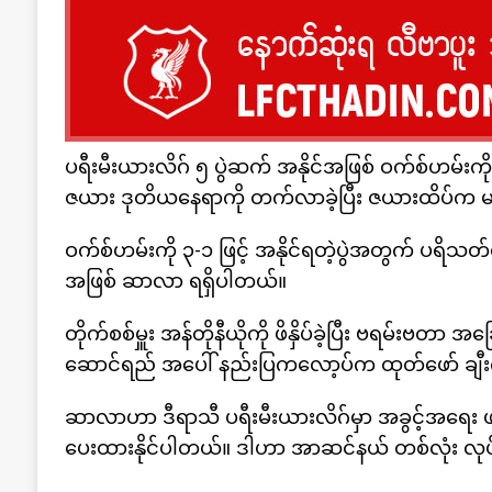
ပရီးမီးယားလိဂ် ၅ ပွဲဆက် အနိုင်အဖြစ် ဝက်စ်ဟမ်းကိ
ဇယား ဒုတိယနေရာကို တက်လာခဲ့ပြီး ဇယားထိပ်က မန်
ဝက်စ်ဟမ်းကို ၃-၁ ဖြင့် အနိုင်ရတဲ့ပွဲအတွက် ပရိသတ
အဖြစ် ဆာလာ ရရှိပါတယ်။
တိုက်စစ်မှူး အန်တိုနီယိုကို ဖိနှိပ်ခဲ့ပြီး ဗရမ်းဗတာ အ
ဆောင်ရည် အပေါ် နည်းပြကလော့ပ်က ထုတ်ဖော် ချီး
ဆာလာဟာ ဒီရာသီ ပရီးမီးယားလိဂ်မှာ အခွင့်အရေး ဖန
ပေးထားနိုင်ပါတယ်။ ဒါဟာ အာဆင်နယ် တစ်လုံး လုပ်ထာ