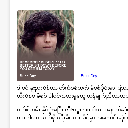
ဒါဝင် နူးညက်စ်ဟာ တိုက်စစ်ထက် ခံစစ်ပိုင်းမှာ ပြ
တိုက်စစ် ခံစစ် ပါဝင်ကစားမှုတွေ ဟန်ချက်ညီလာတ
ဝက်စ်ဟမ်း နိုင်ပွဲအပြီး လီဗာပူးအသင်းဟာ နောက်ဆုံး
ကာ ဒါဟာ လက်ရှိ ပရီးမီးယားလိဂ်မှာ အကောင်းဆုံး