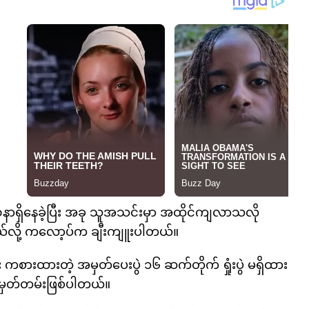
ဿနာရှိနေခဲ့ပြီး အခု သူအသင်းမှာ အထိုင်ကျလာသလို
ယ်လို့ ကလော့ပ်က ချီးကျူးပါတယ်။
 ကစားထားတဲ့ အမှတ်ပေးပွဲ ၁၆ ဆက်တိုက် ရှုံးပွဲ မရှိထား
 မှတ်တမ်းဖြစ်ပါတယ်။