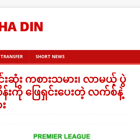
TRANSFER
SHORT NEWS
းဆုံး ကစားသမား၊ လာမယ့် ပွဲ
န်းကို ဖြေရှင်းပေးတဲ့ လက်စ်နဲ့
ား