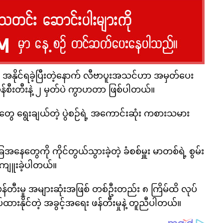
ု အနိုင်ရခဲ့ပြီးတဲ့နောက် လီဗာပူးအသင်ဟာ အမှတ်ပေး
စီးတီးနဲ့ ၂ မှတ်ပဲ ကွာဟတာ ဖြစ်ပါတယ်။
်တွေ ရွေးချယ်တဲ့ ပွဲစဉ်ရဲ့ အကောင်းဆုံး ကစားသမား
ခြေအနေတွေကို ကိုင်တွယ်သွားခဲ့တဲ့ ခံစစ်မှူး မာတစ်ရဲ့ စွမ်း
ကျူးခဲ့ပါတယ်။
်တီးမှု အများဆုံးအဖြစ် တစ်ဦးတည်း ၈ ကြိမ်ထိ လုပ်
းနိုင်တဲ့ အခွင့်အရေး ဖန်တီးမှုနဲ့ တူညီပါတယ်။