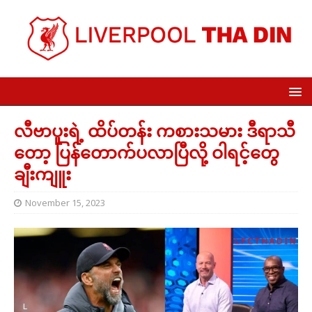
လီဗာပူးရဲ့ ထိပ်တန်း ကစားသမား ဒီရာသီ
တော့ ပြန်တောက်ပလာပြီလို့ ဝါရင့်တွေ
ချီးကျူး
November 15, 2023