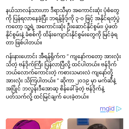
နယ်သာလန်သားဟာ ဒီရာသီမှာ အကောင်းဆုံး ပုံစံတွေ
ကို ပြန်ရလာနေခဲ့ပြီး ဘရန့်ဖိုဒ့်ကို ၃-၀ ဖြင့် အနိုင်ရတဲ့ပွဲ
ကတော့ သူ့ရဲ့ အကောင်းဆုံး ဦးဆောင်နိုင်စွမ်း၊ ပွဲဖတ်
နိုင်စွမ်းနဲ့ ခံစစ်ကို ထိန်းကျောင်းနိုင်စွမ်းတွေကို မြင်ခဲ့ရ
တာ ဖြစ်ပါတယ်။
ဂန်းနားဟောင်း အီရန်ရိုက်က ” ကျနော်ကတော့ အားလုံး
သိတဲ့ ဗန်ဒိုက်ကြီး ပြန်လာပြီလို့ ထင်ပါတယ်။ ဗန်ဒိုက်
ဘယ်လောက်ကောင်းတဲ့ ကစားသမားလဲ ကျနော်တို့
အားလုံး သိကြပါတယ်။ ” ဆိုကာ ၂၀၁၉ မှာ မက်ဆီနဲ့
အပြိုင် ဘလွန်းဒီအောဆု စိန်ခေါ်ခဲ့တဲ့ ဗန်ဒိုက်နဲ့
ပတ်သက်လို့ ထင်မြင်ချက် ပေးခဲ့တယ်။