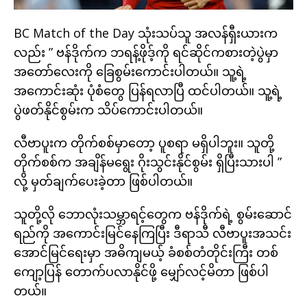
BC Match of the Day သုံးသပ်သူ အလန်ရှီးယားက
လည်း ” ဗန်ဒိုက်က ဘရန့်ဖိုဒ့်ကို ရင်ဆိုင်ကစားတဲ့ပွဲမှာ
အတော်လေးကို ခြေစွမ်းကောင်းပါတယ်။ သူ့ရဲ့
အကောင်းဆုံး ပုံစံတွေ ပြန်ရလာပြီ ထင်ပါတယ်။ သူ့ရဲ့
ပွဲဖတ်နိုင်စွမ်းက သိပ်ကောင်းပါတယ်။
လီဗာပူးက တိုက်စစ်မှာတော့ ပူစရာ မရှိပါဘူး။ သူတို့
တိုက်စစ်က အချိန်မရွေး ဂိုးသွင်းနိုင်စွမ်း ရှိပြီးသားပါ ”
လို့ မှတ်ချက်ပေးခဲ့တာ ဖြစ်ပါတယ်။
သူတို့လို ဘောလုံးသမ္ဘာရင့်တွေက ဗန်ဒိုက်ရဲ့ စွမ်းဆောင်
ရည်ကို အကောင်းမြင်နေကြပြီး ဒီရာသီ လီဗာပူးအသင်း
အောင်မြင်ရေးမှာ အဓိကျမယ့် ခံစစ်တံတိုင်းကြီး တစ်
ကျော့ပြန် တောက်ပလာနိုင်ဖို့ မျှော်လင့်မိတာ ဖြစ်ပါ
တယ်။