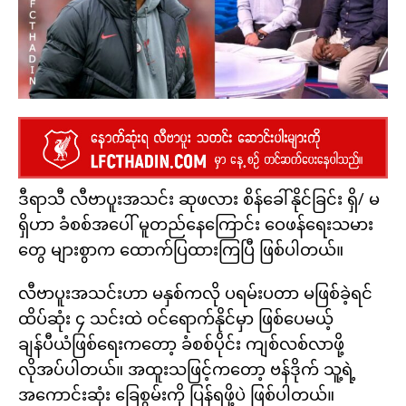
ဒီရာသီ လီဗာပူးအသင်း ဆုဖလား စိန်ခေါ်နိုင်ခြင်း ရှိ/ မ
ရှိဟာ ခံစစ်အပေါ် မူတည်နေကြောင်း ဝေဖန်ရေးသမား
တွေ များစွာက ထောက်ပြထားကြပြီ ဖြစ်ပါတယ်။
လီဗာပူးအသင်းဟာ မနှစ်ကလို ပရမ်းပတာ မဖြစ်ခဲ့ရင်
ထိပ်ဆုံး ၄ သင်းထဲ ဝင်ရောက်နိုင်မှာ ဖြစ်ပေမယ့်
ချန်ပီယံဖြစ်ရေးကတော့ ခံစစ်ပိုင်း ကျစ်လစ်လာဖို့
လိုအပ်ပါတယ်။ အထူးသဖြင့်ကတော့ ဗန်ဒိုက် သူ့ရဲ့
အကောင်းဆုံး ခြေစွမ်းကို ပြန်ရဖို့ပဲ ဖြစ်ပါတယ်။