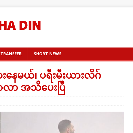
TRANSFER
SHORT NEWS
ဆေးနေမယ်၊ ပရီးမီးယားလိဂ်
ဆာလာ အသိပေးပြီ