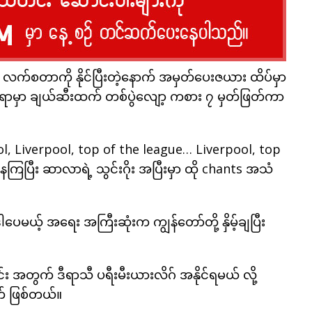
်စတာကို နိုင်ပြီးတဲ့နောက် အမှတ်ပေးဇယား ထိပ်မှာ
မှာ ချယ်ဆီးထက် တစ်ပွဲလျော့ ကစား ၇ မှတ်ဖြတ်ကာ
rpool, Liverpool, top of the league… Liverpool, top
ေကြပြီး ဆာလာရဲ့ သွင်းဂိုး အပြီးမှာ ထို chants အသံ
ယ့် အရေး အကြီးဆုံးက ကျွန်တော်တို့ နှိမ့်ချပြီး
း အတွက် ဒီရာသီ ပရီးမီးယားလိဂ် အနိုင်ရမယ် လို့
က် ဖြစ်တယ်။