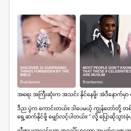
အရေး အကြီးဆုံးက အသင်း နိုင်နေဖို့၊ အဲဒီနောက်မှာ ပရ
ဒီည ပွဲက ကောင်းတယ်။ ဒါပေမယ့် ကျွန်တော်တို့ တစ်ပွဲ
ရှေ့ဆက်နိုင်ဖို့ မျှော်လင့်ပါတယ်။ ” လို့ ပြောဆိုသွားခ
လီဗာပူးအသင်းဟာ အခုချိန်မှာတော့ အမှတ်ပေးဇယား