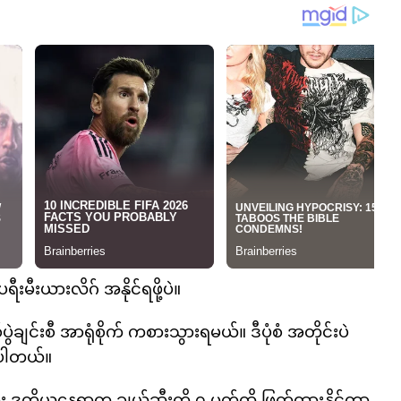
ီးမီးယားလိဂ် အနိုင်ရဖို့ပဲ။
ချင်းစီ အာရုံစိုက် ကစားသွားရမယ်။ ဒီပုံစံ အတိုင်းပဲ
ဲ့ပါတယ်။
 ဒုတိယနေရာက ချယ်ဆီးကို ၇ မှတ်ထိ ဖြတ်ထားနိုင်တာ