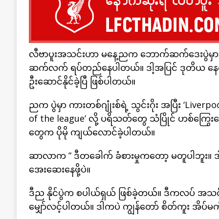
လီဗာပူးအသင်းဟာ မနေ့ညက ဘောက်ဆက်ဒေးပွဲမှာ လက
ဆက်လက် ရပ်တည်နေပါတယ်။ ဒါ့အပြင် ဒုတိယ နေရာ
ဦးဆောင်နိုင်ခဲ့ပြီ ဖြစ်ပါတယ်။
ညက ပွဲမှာ ကားတစ်ဂျုံးစ်ရဲ့ သွင်းဂိုး အပြီး ‘Live
of the league’ လို့ ပရိသတ်တွေ သံပြိုင် ဟစ်ကြွေးန
တွေက ပိုမို ကျယ်လောင်ခဲ့ပါတယ်။
ဆာလာက ” ဒီတခေါက် ခံစားမှုကတော့ မတူပါဘူး။ ဒါပေမ
အေးဆေးနေဖို့ပဲ။
ဒီည နိုင်ပွဲက စပါယ်ရှယ် ဖြစ်ခဲ့တယ်။ ဒီကလပ် အသင်
မျှော်လင့်ပါတယ်။ ဒါကပဲ ကျွန်တော် စိတ်ကူး အိပ်မ