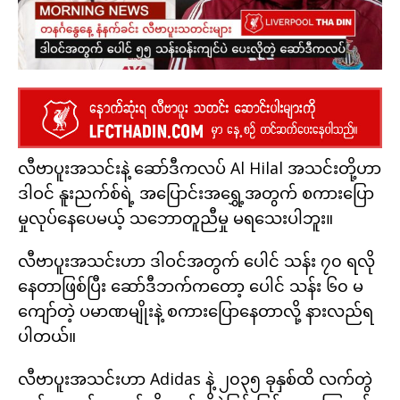
လီဗာပူးအသင်းနဲ့ ဆော်ဒီကလပ် Al Hilal အသင်းတို့ဟာ
ဒါဝင် နူးညက်စ်ရဲ့ အပြောင်းအရွှေ့အတွက် စကားပြော
မှုလုပ်နေပေမယ့် သဘောတူညီမှု မရသေးပါဘူး။
လီဗာပူးအသင်းဟာ ဒါဝင်အတွက် ပေါင် သန်း ၇၀ ရလို
နေတာဖြစ်ပြီး ဆော်ဒီဘက်ကတော့ ပေါင် သန်း ၆၀ မ
ကျော်တဲ့ ပမာဏမျိုးနဲ့ စကားပြောနေတာလို့ နားလည်ရ
ပါတယ်။
လီဗာပူးအသင်းဟာ Adidas နဲ့ ၂၀၃၅ ခုနှစ်ထိ လက်တွဲ