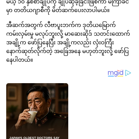
မယ့် ၁၀ နှစ်စာချုပ်ကို ချုပ်ဆိုခဲ့ခြင်းဖြစ်ကာ မကြာခင်
မှာ တတိယဂျာစီကို မိတ်ဆက်ပေးလာပါမယ်။
အီဆက်အတွက် လီဗာပူးဘက်က ဒုတိယမြောက်
ကမ်းလှမ်းမှု မလုပ်ဘူးလို့ မာဆေးဆိုဒ် သတင်းထောက်
အချို့က ဖော်ပြနေပြီး အချို့ကလည်း လုံးဝကြီး
နောက်ဆုတ်လိုက်တဲ့ အခြေအနေ မဟုတ်ဘူးလို့ ဖော်ပြ
နေပါတယ်။