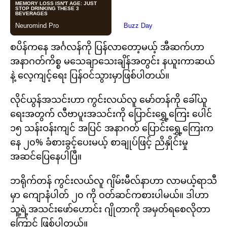
စပိန်ကနေ အင်္ဂလန်ကို ပြန်လာတော့မယ့် အီဆက်ဟာ
အနာဂတ်ကိစ္စ မသေချာသေးချိန်အတွင်း နယူးကာဆယ်
နဲ့ လေ့ကျင့်ရေး ပြန်ဝင်သွားမှာဖြစ်ပါတယ်။
လိုင်ယွန်အသင်းဟာ ကွင်းလယ်လူ မော်တန်ကို ခေါ်ယူ
ရေးအတွက် လီဗာပူးအသင်းကို ပြောင်းရွှေ့ကြေး ပေါင်
၁၅ သန်းဝန်းကျင် အပြင် အနာဂတ် ပြောင်းရွှေ့ကြေးက
နေ ၂၀% ခံစားခွင့်ပေးမယ့် စာချုပ်ဖြင့် ညိနှိုင်းမှု
အဆင်ပြေနေပါပြီ။
ဘရိုက်တန် ကွင်းလယ်လူ ဂျိမ်းမီလ်နာဟာ လာမယ့်ရာသီ
မှာ ကျောနံပါတ် ၂၀ ကို ဝတ်ဆင်ကစားပါမယ်။ ဒါဟာ
သူ့ရဲ့အသင်းဖော်ဟောင်း ဂျိုတာကို အမှတ်ရစေလိုတာ
ကြောင့် ဖြစ်ပါတယ်။