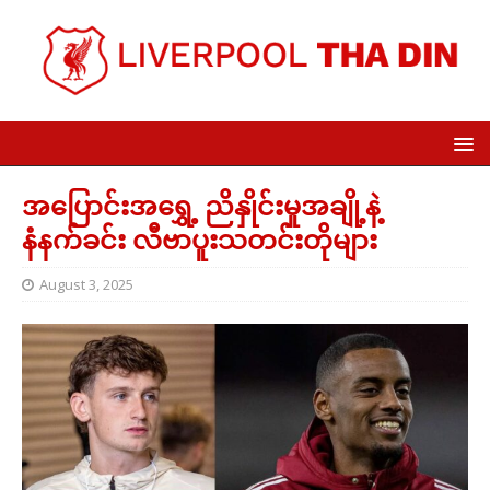
အပြောင်းအရွှေ့ ညိနှိုင်းမှုအချို့နဲ့
နံနက်ခင်း လီဗာပူးသတင်းတိုများ
August 3, 2025