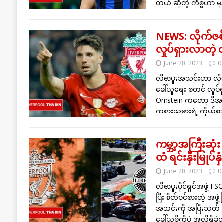
တယ် ဆိုတဲ့ ကိစ္စဟာ
NEWS: လိုက်ဇစ်အ
လှုပ်ရှားလာတဲ့ 
June 28, 2023
0
လီဗာပူးအသင်းဟာ လို
ခေါ်ယူရေး စတင် လှုပ
Ornstein ကတော့ ဒီအပတ
ကစားသမားရဲ့ ကိုယ်စားလ
ကမ္ဘာ့အကြီးဆုံ
ထံ ရင်းနှီးမြုပ်နှံ
June 28, 2023
0
လီဗာပူးပိုင်ရှင်အဖွဲ့ 
ပြီး စိတ်ဝင်စားတဲ့ အဖွ
အသင်းကို အပြီးသတ် ရေ
ခေါ်ယူဖို့ကိုပဲ အလိုရှိခ