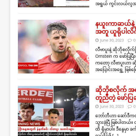
အရွယ် ကွင်းလယ်လူအ
နယူးကာဆယ်နဲ့ ခ
အတူ ယူရိုပါလိဂ်မ
June 30, 2023
0
လီဗာပူးနဲ့ ဆိုဘိုစလိ
Ornstein က ဖော်ပြပြ
ကတော့ လီဗာပူးဟာ ဆိုဘ
အပြောင်းအရွှေ့ ဖြစ်မြ
ဆိုဘိုစလိုက် အ
တူညီတဲ့ ဖော်ပြ
June 30, 2023
0
ဘော်ဘီဟာ ဆော်ဒီကလပ် 
သွားခဲ့ပြီ ဖြစ်ပါတယ်။
ထိ ရှိမှာပါ။ ဒီနွေမ
လုပ်နိုင်ဖို့
[…]