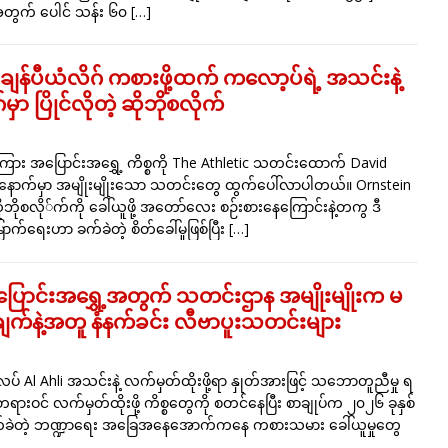
တွက် ပေါင် သန်း ၆၀
[…]
ျန်ပီယံလိဂ် ကစားဖို့ထက် ကလော့ပ်ရဲ့ အသင်းနဲ့
ှာ ပြိုင်လိုတဲ့ ဆိုဘိုစလိုက်
ုက်ကြား အပြောင်းအရွှေ့ ကိစ္စကို The Athletic သတင်းထောက် David
ီးနောက်မှာ အမျိုးမျိုးသော သတင်းတွေ ထွက်ပေါ်လာပါတယ်။ Ornstein
ိုစလို်က်ကို ခေါ်ယူဖို့ အတော်လေး စဉ်းစားနေကြောင်းနဲ့တကွ ဒီ
ောက်ရေးဟာ ခက်ခဲတဲ့ စိတ်ခေါ်မှုဖြစ်ပြီး
[…]
ပြောင်းအရွှေ့အတွက် သတင်းဌာန အမျိုးမျိုးက မ
ချက်နဲ့အတူ နံနက်ခင်း လီဗာပူးသတင်းများ
Al Ahli အသင်းနဲ့ လက်မှတ်ထိုးဖို့ရာ နှုတ်အားဖြင့် သဘောတူညီမှု ရ
 တရားဝင် လက်မှတ်ထိုးဖို့ ကိစ္စတွေကို စတင်နေပြီး စာချုပ်က ၂၀၂၆ ခုနှစ်
ှာ ခက်ခဲတဲ့ ဘဏ္ဍာရေး အခြေအနေအောက်ကနေ ကစားသမား ခေါ်ယူမှုတွေ