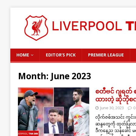
HOME
EDITOR’S PICK
PREMIER LEAGUE
Month:
June 2023
စတီဗင် ဂျရတ် စ
ထားတဲ့ ဆိုဘိုစလ
June 30, 2023
0
လိုက်ဇစ်အသင်း ကွင်းလ
ဆန္ဒတွေကို ထုတ်ပြလာ
ဒီကနေ့ည သန်ခေါင် မကျ