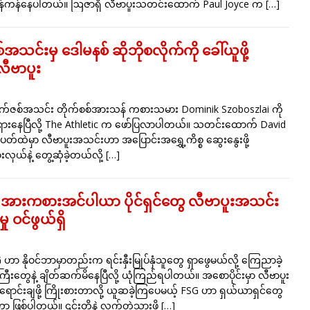
 မှန်ကန်နေပါတယ်။ ဩဇာရှိ လီဗာပူးသတင်းထောက် Paul Joyce က
[…]
သင်းမှ ဒေါမနစ် ဆိုဘိုစလိုက်ကို ခေါ်ယူဖို့
လီဗာပူး
က်ဇစ်အသင်း တိုက်စစ်အားသန် ကစားသမား Dominik Szoboszlai ကို
်ရှားနေပြီလို့ The Athletic က ဖော်ပြလာပါတယ်။ သတင်းထောက် David
်ထဲမှာ လီဗာပူးအသင်းဟာ အပြောင်းအရွှေ့ကိစ္စ ဆွေးနွေးဖို့
ှယ်နဲ့ တွေ့ဆုံခဲ့တယ်လို့
[…]
း အားကစားအင်ပါယာ ပိုင်ရှင်တွေ လီဗာပူးအသင်း
မှု ဝင်ဖွယ်ရှိ
FSG ဟာ နိုဝင်ဘာမှာတည်းက ရင်းနှီးမြုပ်နှံသူတွေ ရှာဖွေမယ်လို့ ကြေညာခဲ့
ဲ့ကြီးတွေနဲ့ ချိတ်ဆက်မိနေပြီလို့ ယုံကြည်ရပါတယ်။ အစောပိုင်းမှာ လီဗာပူး
ာင်းချဖို့ ကြိုးစားတာလို့ ယူဆခဲ့ကြပေမယ့် FSG ဟာ ရှယ်ယာရှင်တွေ
ဲ့တာ ဖြစ်ပါတယ်။ ၎င်းတို့နဲ့ လက်တွဲသွားဖို့
[…]