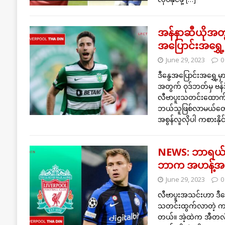
အန်နာဆီယိုအတွက်
အပြောင်းအရွှေ့ 
June 29, 2023
0
ဒီနွေအပြောင်းအရွှေ့မှ
အတွက် ဝုဒ်ဘတ်မှ ဗန်ဒီ
လီဗာပူးသတင်းထောက်တွ
ဘယ်သူဖြစ်လာမယ်တော့ 
အစွန်လူလိုပါ ကစားနို
NEWS: ဘာရယ်လ
ဘာက အဟန့်အတ
June 29, 2023
0
လီဗာပူးအသင်းဟာ ဒီနွေ
သတင်းထွက်လာတဲ့ ကစ
တယ်။ အဲ့ထဲက အီတလီသ