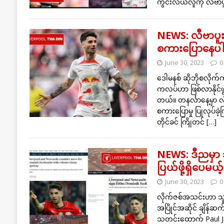
ကွင်းလယ်လူကို လီဗ
NEWS: လီဗာပူးနဲ့
စကားပြောနေပါပ
June 30, 2023
0
ဒေါမနစ် ဆိုဘိုစလိုက်က
ကလပ်ဟာ ဖြစ်လာနိုင်
တယ်။ တနင်္လာနေ့မှာ လ
စကားပြောမှု ပြုလုပ်ခဲ
တိုင်ခင် ကြိုတင်
[…]
NEWS: ဒီညမှာ သ
ပြယ်ဖို့ရှိပေမယ့
June 30, 2023
0
လိုက်ဇစ်အသင်းဟာ သူတ
အပြိုင်အဆိုင် ချိန်ဆ
သတင်းထောက် Paul J