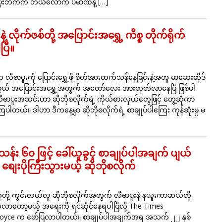
ာပူးဘက်က ဘယ်လောက် ပမာဏနဲ့
[…]
 လိုက်ဇစ်တို့ အပြောင်းအရွှေ့ ကိစ္စ တိုက်ရိုက်
ြီ။
 လီဗာပူးကို ပြောင်းရွှေ့ဖို့ စိတ်အားထက်သန်နေခြင်းနဲ့အတူ မာဆေးဆိုဒ်
ဖွယ် အပြောင်းအရွှေ့အတွက် အတော်လေး အားထုတ်လာနေပြီ ဖြစ်ပါ
ီဗာပူးအသင်းဟာ ဆိုဘိုစလိုက်ရဲ့ ကိုယ်စားလှယ်တွေဖြင့် တွေ့ဆုံကာ
့ကြပါတယ်။ ဒါဟာ ဒီကနေ့မှာ ဆိုဘိုစလိုက်ရဲ့ စာချုပ်ပါကြေး ကုန်ဆုံးမှု မ
န်း ၆၀ ဖြင့် ခေါ်ယူခွင့် စာချုပ်ပါအချက် ပျယ်
် စျေးပိုကြီးသွားမယ့် ဆိုဘိုစလိုက်
ို့ ကွင်းလယ်လူ ဆိုဘိုစလိုက်အတွက် လီဗာပူးနဲ့ နယူးကာဆယ်တို့
က်လာတော့မယ့် အရေးကို ရင်ဆိုင်နေရပါပြီလို့ The Times
oyce က ဖော်ပြလာပါတယ်။ စာချုပ်ပါအချက်အရ အသက် ၂၂ နှစ်