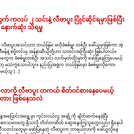
 ကလပ် ၂ သင်းနဲ့ လီဗာပူး ပြိုင်ဆိုင်ရမှာဖြစ်ပြီး
နောက်ဆုံး သိရမှု
ာ လီဗာပူးအသင်းဟာ ဘယ်ခြမ်း ဗဟိုခံစစ်မှူး တစ်ဦး ခေါ်ယူမှာဖြစ်ကာ အဲ့
ဗန်နဲ့ စပို့တင်းမှ အန်နာဆီယိုတို့ဟာ သတင်းအကြီးဆုံး ဖြစ်ပါတယ်။
ေက ခံစစ်မှူးတစ်ဦး အသင်း လက်မှတ်ထိုးမှာကို ဖော်ပြနေကြပေမယ့်
မသဲကွဲသေးပါဘူး။ နည်းပြအဖွဲ့က ဘယ်ခြမ်းမှာ ခံစစ်မှူးလိုကော၊
င်မယ့်သူ
[…]
ာကို လီဗာပူး တကယ် စိတ်ဝင်စားနေပေမယ့်
ား ဖြစ်နေသလဲ
အပြောင်းအရွှေ့မှာ ကွင်းလယ်လူ အချို့ကို ချိတ်ဆက်နေခဲ့ပြီး
ားသမားတွေ ရှိသလို တိတ်တဆိတ် ဆွေးနွေးကြသူတွေလည်း ရှိနေပါ
တင်းတွေမှာ ဖော်ပြနေတဲ့ လီဗာပူးက ဘာရယ်လာကို ခေါ်ယူလိုနေ