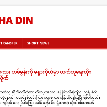
TRANSFER
SHORT NEWS
ကား တစ်ခွန်းကို ခန္ဓာကိုယ်မှာ တက်တူရေးထိုး
ိုက်
ယ်လူ ဆိုဘိုစလိုက်ဟာ လီဗာပူးအသင်း ပြောင်းလိုကြောင်း သူ့ရဲ့ စိတ်
တဲ့နောက် ကလပ်နှစ်သင်းကြား စျေးစကား ပြောဆိုနေကြပြီ ဖြစ်ပါတယ်။
ော်ခင် စာချုပ်ပါကြေး ပေါင် သန်း ၆၀ ရှိထားတဲ့ တိုက်စစ်အားသန်